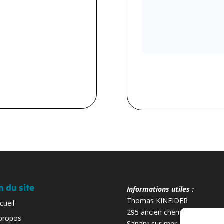
n du site
Informations utiles :
Thomas KINEIDER
cueil
295 ancien chemin de Toulon
propos
Sanary-sur-mer, 83110