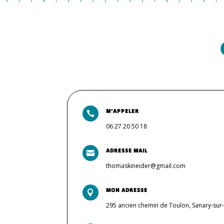
M'APPELER

06 27 20 50 18
ADRESSE MAIL

thomaskineider@gmail.com
MON ADRESSE

295 ancien chemin de Toulon, Sanary-sur