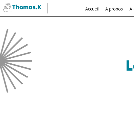
Accueil
A propos
A 
L